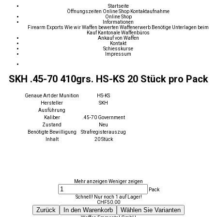
Startseite
Öffnungszeiten
Online Shop
Kontaktaufnahme
Online Shop
Informationen
Firearm Exports
Wie wir Waffen bewerten
Waffenerwerb
Benötige Unterlagen beim
Kauf
Kantonale Waffenbüros
Ankauf von Waffen
Kontakt
Schiesskurse
Impressum
SKH .45-70 410grs. HS-KS 20 Stück pro Pack
Genaue Art der Munition
HS-KS
Hersteller
SKH
Ausführung
Kaliber
.45-70 Government
Zustand
Neu
Benötigte Bewilligung
Strafregisterauszug
Inhalt
20 Stück
Mehr anzeigen
Weniger zeigen
Pack
Schnell! Nur noch 1 auf Lager!
CHF
50.00
Zurück
In den Warenkorb
Wählen Sie Varianten