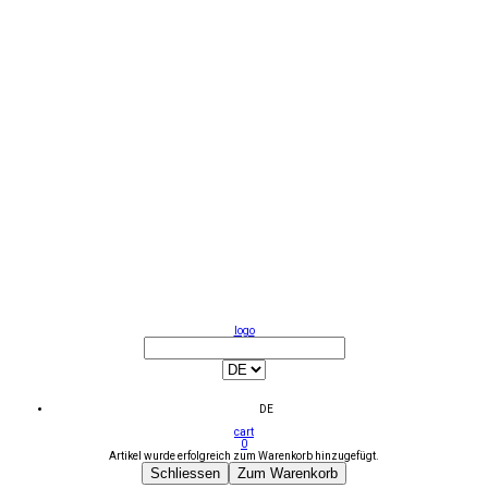
logo
DE
cart
0
Artikel wurde erfolgreich zum Warenkorb hinzugefügt.
Schliessen
Zum Warenkorb