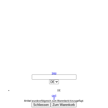
logo
DE
cart
0
Artikel wurde erfolgreich zum Warenkorb hinzugefügt.
Schliessen
Zum Warenkorb