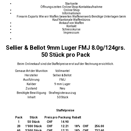
Startseite
Öffnungszeiten
Online Shop
Kontaktaufnahme
Online Shop
Informationen
Firearm Exports
Wie wir Waffen bewerten
Waffenerwerb
Benötige Unterlagen beim
Kauf
Kantonale Waffenbüros
Ankauf von Waffen
Kontakt
Schiesskurse
Impressum
Sellier & Bellot 9mm Luger FMJ 8.0g/124grs.
50 Stück pro Pack
Beim Onlinekauf sind die Staffelpreise erst auf der Rechnung ersichtlich.
Genaue Art der Munition
Vollmantel
Hersteller
Sellier & Bellot
Ausführung
FMJ
Kaliber
9 mm Luger
Zustand
Neu
Benötigte Bewilligung
Strafregisterauszug
Inhalt
50 Stück
Staffelpreise
Pack
Stück
Preis pro Packung
Rabatt
1
50 Stück
CHF 14.90
20
1'000 Stück
CHF 12.21
18%
CHF 256.00
60
3'000 Stück
CHF 12.21
18%
CHF 732.60