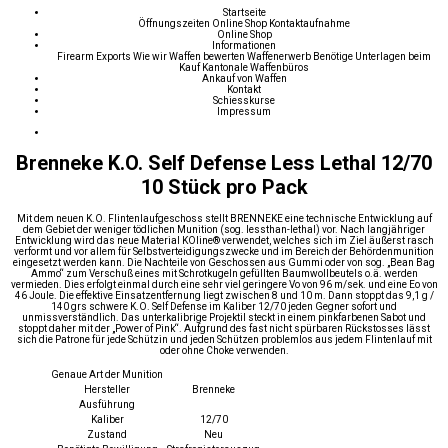
Startseite
Öffnungszeiten
Online Shop
Kontaktaufnahme
Online Shop
Informationen
Firearm Exports
Wie wir Waffen bewerten
Waffenerwerb
Benötige Unterlagen beim
Kauf
Kantonale Waffenbüros
Ankauf von Waffen
Kontakt
Schiesskurse
Impressum
Brenneke K.O. Self Defense Less Lethal 12/70
10 Stück pro Pack
Mit dem neuen K.O. Flintenlaufgeschoss stellt BRENNEKE eine technische Entwicklung auf
dem Gebiet der weniger tödlichen Munition (sog. lessthan-lethal) vor. Nach langjähriger
Entwicklung wird das neue Material KOline® verwendet, welches sich im Ziel äußerst rasch
verformt und vor allem für Selbstverteidigungszwecke und im Bereich der Behördenmunition
eingesetzt werden kann. Die Nachteile von Geschossen aus Gummi oder von sog. „Bean Bag
Ammo“ zum Verschuß eines mit Schrotkugeln gefüllten Baumwollbeutels o.ä. werden
vermieden. Dies erfolgt einmal durch eine sehr viel geringere Vo von 96 m/sek. und eine Eo von
46 Joule. Die effektive Einsatzentfernung liegt zwischen 8 und 10 m. Dann stoppt das 9,1 g /
140 grs schwere K.O. Self Defense im Kaliber 12/70 jeden Gegner sofort und
unmissverständlich. Das unterkalibrige Projektil steckt in einem pinkfarbenen Sabot und
stoppt daher mit der „Power of Pink“. Aufgrund des fast nicht spürbaren Rückstosses lässt
sich die Patrone für jede Schützin und jeden Schützen problemlos aus jedem Flintenlauf mit
oder ohne Choke verwenden.
Genaue Art der Munition
Hersteller
Brenneke
Ausführung
Kaliber
12/70
Zustand
Neu