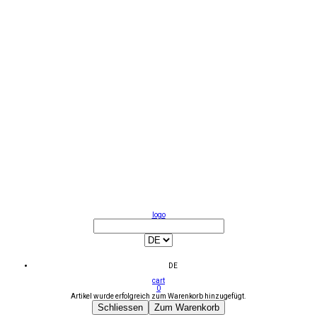
logo
DE
cart
0
Artikel wurde erfolgreich zum Warenkorb hinzugefügt.
Schliessen
Zum Warenkorb