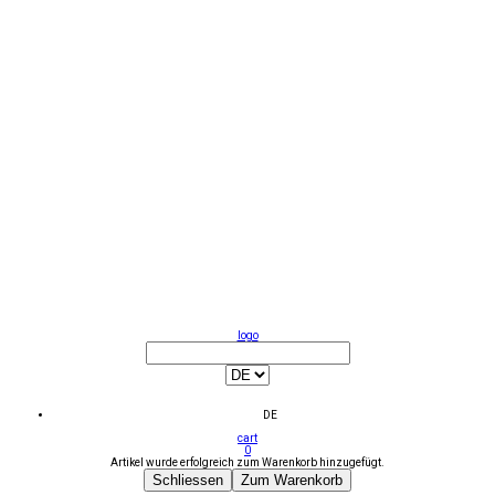
logo
DE
cart
0
Artikel wurde erfolgreich zum Warenkorb hinzugefügt.
Schliessen
Zum Warenkorb