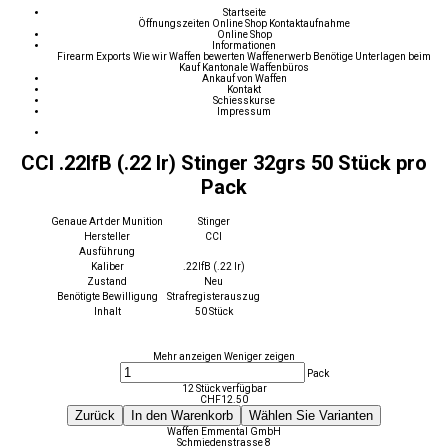
Startseite
Öffnungszeiten
Online Shop
Kontaktaufnahme
Online Shop
Informationen
Firearm Exports
Wie wir Waffen bewerten
Waffenerwerb
Benötige Unterlagen beim
Kauf
Kantonale Waffenbüros
Ankauf von Waffen
Kontakt
Schiesskurse
Impressum
CCI .22lfB (.22 lr) Stinger 32grs 50 Stück pro
Pack
Genaue Art der Munition
Stinger
Hersteller
CCI
Ausführung
Kaliber
.22lfB (.22 lr)
Zustand
Neu
Benötigte Bewilligung
Strafregisterauszug
Inhalt
50 Stück
Mehr anzeigen
Weniger zeigen
Pack
12 Stück verfügbar
CHF
12.50
Zurück
In den Warenkorb
Wählen Sie Varianten
Waffen Emmental GmbH
Schmiedenstrasse 8