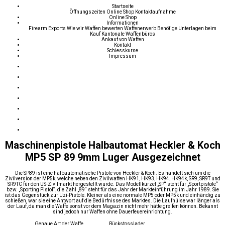
Startseite
Öffnungszeiten
Online Shop
Kontaktaufnahme
Online Shop
Informationen
Firearm Exports
Wie wir Waffen bewerten
Waffenerwerb
Benötige Unterlagen beim
Kauf
Kantonale Waffenbüros
Ankauf von Waffen
Kontakt
Schiesskurse
Impressum
Maschinenpistole Halbautomat Heckler & Koch
MP5 SP 89 9mm Luger Ausgezeichnet
Die SP89 ist eine halbautomatische Pistole von Heckler & Koch. Es handelt sich um die
Zivilversion der MP5k, welche neben den Zivilwaffen HK91, HK93, HK94, HK94k, SR9, SR9T und
SR9TC für den US-Zivilmarkt hergestellt wurde. Das Modellkürzel „SP“ steht für „Sportpistole“
bzw. „Sporting Pistol“, die Zahl „89“ steht für das Jahr der Markteinführung im Jahr 1989. Sie
ist das Gegenstück zur Uzi-Pistole. Kleiner als eine normale MP5 oder MP5k und einhändig zu
schießen, war sie eine Antwort auf die Bedürfnisse des Marktes. Die Laufhülse war länger als
der Lauf, da man die Waffe sonst vor dem Magazin nicht mehr hätte greifen können. Bekannt
sind jedoch nur Waffen ohne Dauerfeuereinrichtung.
Genaue Art der Waffe
Rückstosslader