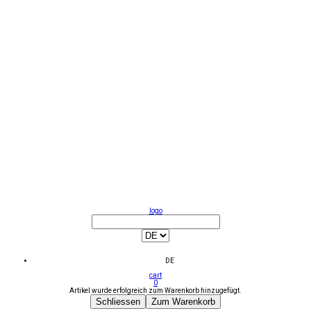
logo
DE
cart
0
Artikel wurde erfolgreich zum Warenkorb hinzugefügt.
Schliessen
Zum Warenkorb